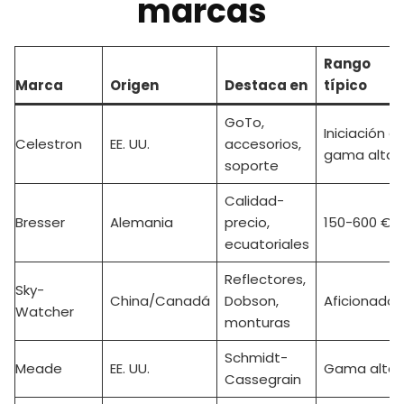
marcas
Rango
Marca
Origen
Destaca en
típico
GoTo,
Iniciación a
Celestron
EE. UU.
accesorios,
gama alta
soporte
Calidad-
Bresser
Alemania
precio,
150-600 €
ecuatoriales
Reflectores,
Sky-
China/Canadá
Dobson,
Aficionado
Watcher
monturas
Schmidt-
Meade
EE. UU.
Gama alta
Cassegrain